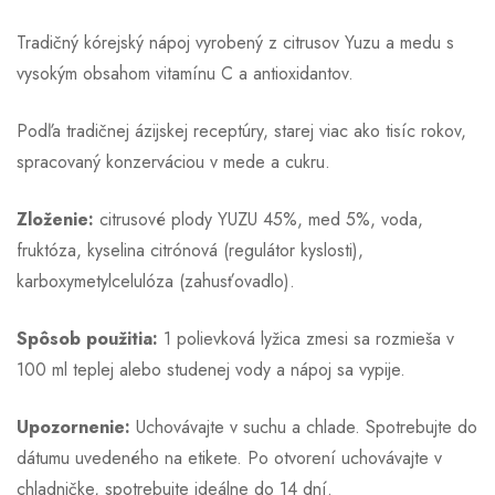
Tradičný kórejský nápoj vyrobený z citrusov Yuzu a medu s
vysokým obsahom vitamínu C a antioxidantov.
Podľa tradičnej ázijskej receptúry, starej viac ako tisíc rokov,
spracovaný konzerváciou v mede a cukru.
Zloženie:
citrusové plody YUZU 45%, med 5%, voda,
fruktóza, kyselina citrónová (regulátor kyslosti),
karboxymetylcelulóza (zahusťovadlo).
Spôsob použitia:
1 polievková lyžica zmesi sa rozmieša v
100 ml teplej alebo studenej vody a nápoj sa vypije.
Upozornenie:
Uchovávajte v suchu a chlade. Spotrebujte do
dátumu uvedeného na etikete. Po otvorení uchovávajte v
chladničke, spotrebujte ideálne do 14 dní.