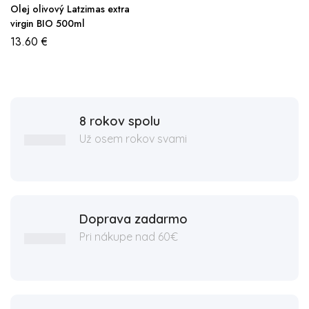
Olej olivový Latzimas extra
virgin BIO 500ml
13.60
€
8 rokov spolu
Už osem rokov svami
Doprava zadarmo
Pri nákupe nad 60€