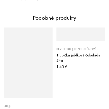
Podobné produkty
BEZ LEPKU ( BEZGLUTÉNOVÉ)
Trubička jablková čokoláda
24g
1.40
€
OLEJE