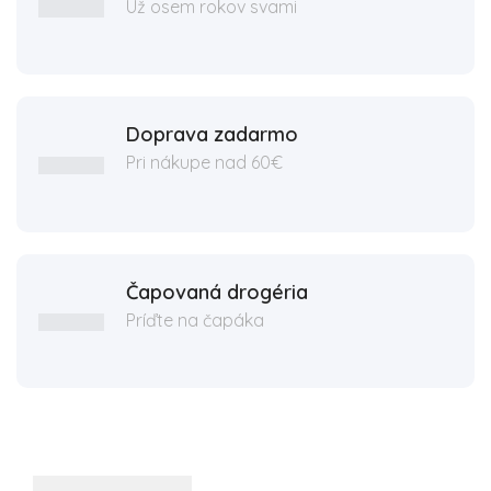
Už osem rokov svami
Doprava zadarmo
Pri nákupe nad 60€
Čapovaná drogéria
Príďte na čapáka