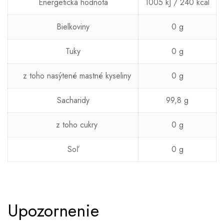
Energetická hodnota
1005 kJ / 240 kcal
Bielkoviny
0 g
Tuky
0 g
z toho nasýtené mastné kyseliny
0 g
Sacharidy
99,8 g
z toho cukry
0 g
Soľ
0 g
Upozornenie