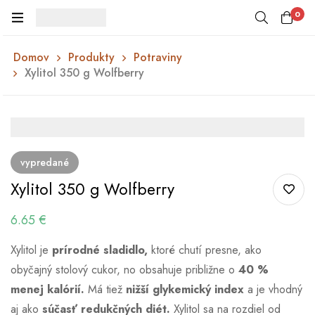
0
Domov
Produkty
Potraviny
Xylitol 350 g Wolfberry
vypredané
Xylitol 350 g Wolfberry
6.65
€
Xylitol je
prírodné sladidlo,
ktoré chutí presne, ako
obyčajný stolový cukor, no obsahuje približne o
40 %
menej kalórií.
Má tiež
nižší glykemický index
a je vhodný
aj ako
súčasť redukčných diét.
Xylitol sa na rozdiel od