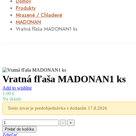
Domov
Produkty
Mrazené / Chladené
MADONAN
Vratná fľaša MADONAN1 ks
Vratná fľaša MADONAN1 ks
Add to wishlist
1.00
€
Na sklade
Tento tovar je predobjednávka s dodaním 17.8.2026
Množstvo
-
+
Pridať do košíka
Zdieľať