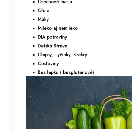
Orechové maslá
Oleje
Múky
Mlieko aj nemlieko
DIA potraviny
Detská Strava
Chipsy, Tyčinky, Krekry
Cestoviny
Bez lepku ( bezgluténové)