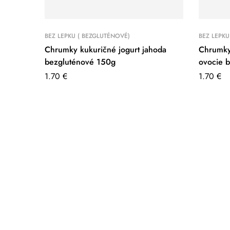
BEZ LEPKU ( BEZGLUTÉNOVÉ)
BEZ LEPKU
Chrumky kukuričné jogurt jahoda
Chrumky 
bezgluténové 150g
ovocie 
1.70
€
1.70
€