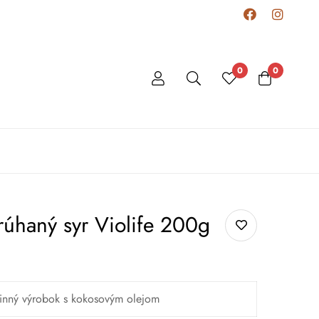
0
0
rúhaný syr Violife 200g
linný výrobok s kokosovým olejom