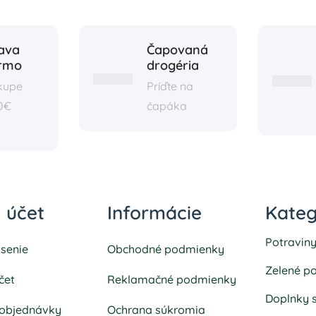
ava
Čapovaná
rmo
drogéria
ákupe
Príďte na
0€
čapáka
 účet
Informácie
Kateg
Potravin
ásenie
Obchodné podmienky
Zelené po
čet
Reklamačné podmienky
Doplnky 
 objednávky
Ochrana súkromia