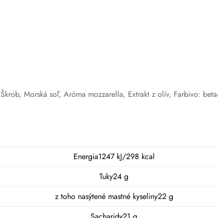
krob, Morská soľ, Aróma mozzarella, Extrakt z olív, Farbivo: beta
Energia1247 kJ/298 kcal
Tuky24 g
z toho nasýtené mastné kyseliny22 g
Sacharidy21 g