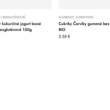
 ( BEZGLUTÉNOVÉ)
SLADKOSTI, CUKROVINKY
kukuričné jogurt lesné
Cukríky Červíky gumené bez 
bezgluténové 150g
BIO
2.55
€