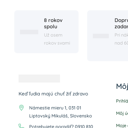
8 rokov
Dopr
spolu
zada
Už osem
Pri n
rokov svami
nad 6
Môj
Keď ľudia majú chuť žiť zdravo
Prihl
Námestie mieru 1, 031 01
Môj ú
Liptovský Mikuláš, Slovensko
Moje
Potrebujete poradiť? 0910 810