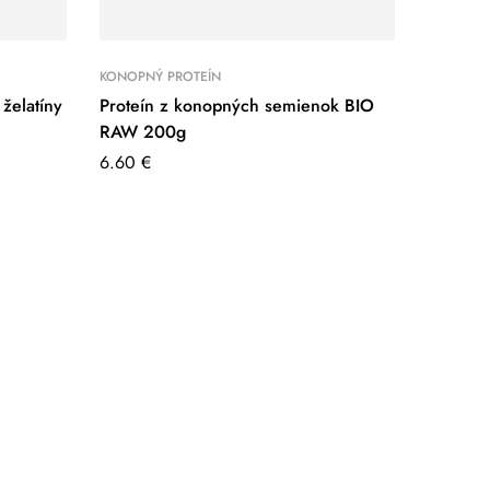
KONOPNÝ PROTEÍN
želatíny
Proteín z konopných semienok BIO
RAW 200g
6.60
€
OCHUCO
Horalka
1.95
€