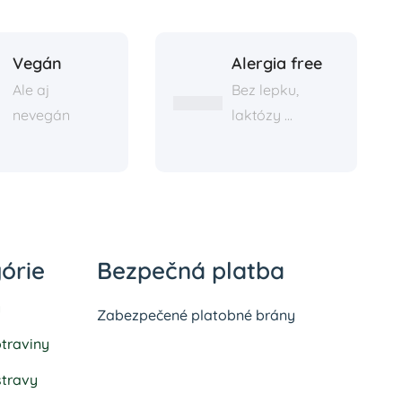
Vegán
Alergia free
Ale aj
Bez lepku,
nevegán
laktózy ...
órie
Bezpečná platba
y
Zabezpečené platobné brány
traviny
stravy