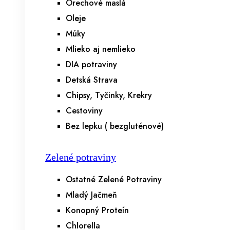
Orechové maslá
Oleje
Múky
Mlieko aj nemlieko
DIA potraviny
Detská Strava
Chipsy, Tyčinky, Krekry
Cestoviny
Bez lepku ( bezgluténové)
Zelené potraviny
Ostatné Zelené Potraviny
Mladý Jačmeň
Konopný Proteín
Chlorella