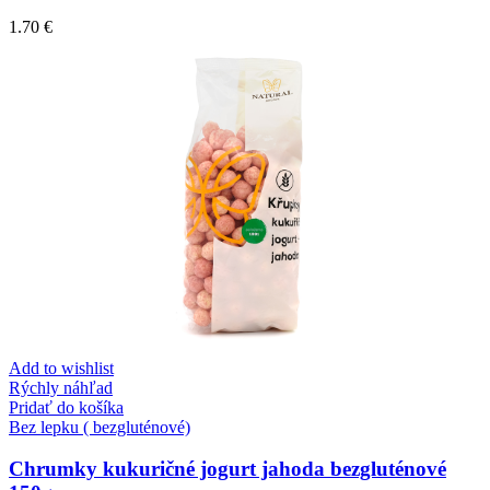
1.70
€
Add to wishlist
Rýchly náhľad
Pridať do košíka
Bez lepku ( bezgluténové)
Chrumky kukuričné jogurt jahoda bezgluténové