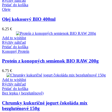
Rýchly náhľad
Pridať do košíka
Oleje
Olej kokosový BIO 400ml
6.25
€
Add to wishlist
Rýchly náhľad
Pridať do košíka
Konopný Proteín
Proteín z konopných semienok BIO RAW 200g
6.75
€
Add to wishlist
Rýchly náhľad
Pridať do košíka
Bez lepku ( bezgluténové)
Chrumky kukuričné jogurt čokoláda mix
bezgluténové 150g