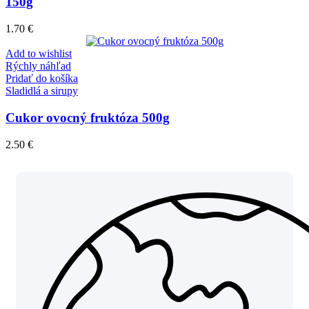
150g
1.70
€
Add to wishlist
Rýchly náhľad
Pridať do košíka
Sladidlá a sirupy
Cukor ovocný fruktóza 500g
2.50
€