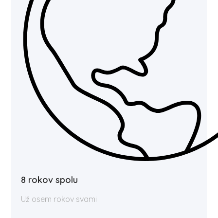
8 rokov spolu
Už osem rokov svami