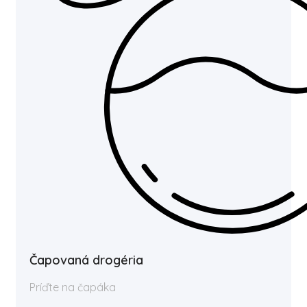
Čapovaná drogéria
Príďte na čapáka