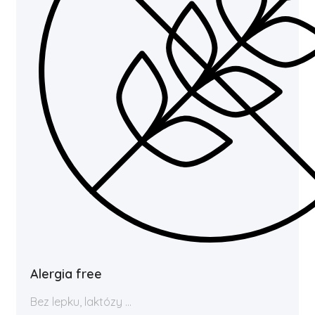
Alergia free
Bez lepku, laktózy ...