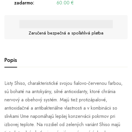
zadarmo:
60.00
€
Zaručená bezpečná a spoľahlivá platba
Popis
Listy Shiso, charakteristické svojou fialovo-červenou farbou,
sú bohaté na antokyány, silné antioxidanty, ktoré chránia
nervový a obehový systém. Majú tiež protizápalové,
antioxidačné a antibakteriálne vlastnosti a v kombinácii so
slivkami Ume napomáhajú lepšej konzervácii pokrmov pri
izbovej teplote. Na rozdiel od zelených variánt Shiso majú