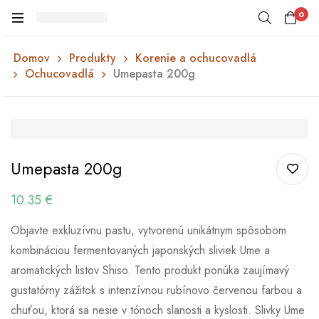
0
Domov
Produkty
Korenie a ochucovadlá
Ochucovadlá
Umepasta 200g
Umepasta 200g
10.35
€
Objavte exkluzívnu pastu, vytvorenú unikátnym spôsobom
kombináciou fermentovaných japonských sliviek Ume a
aromatických listov Shiso. Tento produkt ponúka zaujímavý
gustatórny zážitok s intenzívnou rubínovo červenou farbou a
chuťou, ktorá sa nesie v tónoch slanosti a kyslosti. Slivky Ume