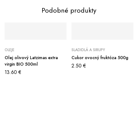
Podobné produkty
OLEJE
SLADIDLÁ A SIRUPY
Olej olivový Latzimas extra
Cukor ovocný fruktóza 500g
virgin BIO 500ml
2.50
€
13.60
€