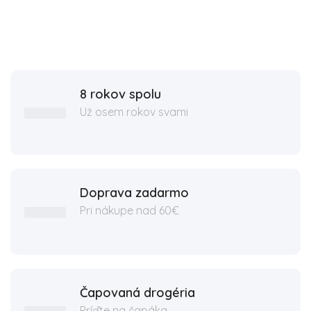
8 rokov spolu
Už osem rokov svami
Doprava zadarmo
Pri nákupe nad 60€
Čapovaná drogéria
Príďte na čapáka