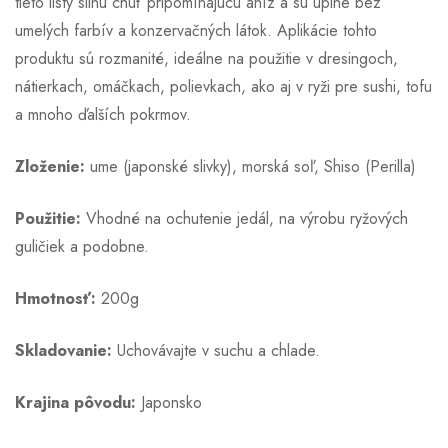
tieto listy silnú chuť pripomínajúcu aníz a sú úplne bez
umelých farbív a konzervačných látok. Aplikácie tohto
produktu sú rozmanité, ideálne na použitie v dresingoch,
nátierkach, omáčkach, polievkach, ako aj v ryži pre sushi, tofu
a mnoho ďalších pokrmov.
Zloženie:
ume (japonské slivky), morská soľ, Shiso (Perilla)
Použitie:
Vhodné na ochutenie jedál, na výrobu ryžových
guličiek a podobne.
Hmotnosť:
200g
Skladovanie:
Uchovávajte v suchu a chlade.
Krajina pôvodu:
Japonsko