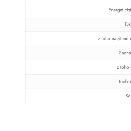
Energetick
Tuk
z toho nasýtené 
Sacha
z toho 
Bielko
So