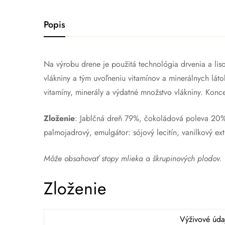
Popis
Na výrobu drene je použitá technológia drvenia a li
vlákniny a tým uvoľneniu vitamínov a minerálnych láto
vitamíny, minerály a výdatné množstvo vlákniny. Ko
Zloženie
: Jablčná dreň 79%, čokoládová poleva 20% (
palmojadrový, emulgátor: sójový lecitín, vanilkový e
Môže obsahovať stopy mlieka a škrupinových plodov.
Zloženie
Výživové úda