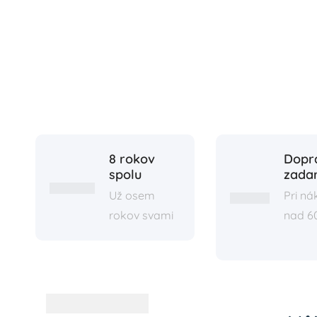
8 rokov
Dopr
spolu
zada
Už osem
Pri n
rokov svami
nad 6