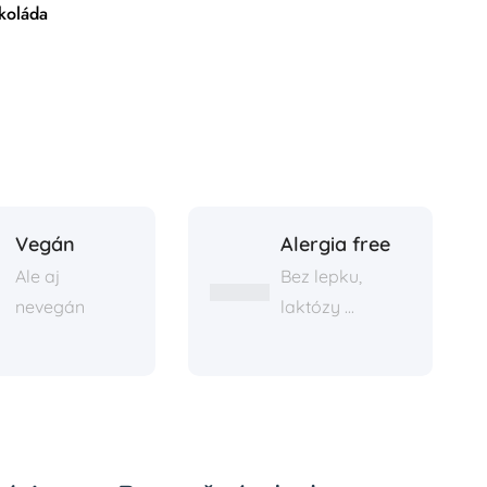
koláda
Horalka
1.95
€
Vegán
Alergia free
Ale aj
Bez lepku,
nevegán
laktózy ...