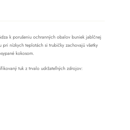
hádza k porušeniu ochranných obalov buniek jablčnej
 pri nízkych teplotách si trubičky zachovajú všetky
posypané kokosom.
ikovaný tuk z trvalo udržateľných zdrojov: