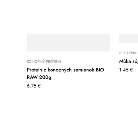
BEZ LEPKU
Múka só
KONOPNÝ PROTEÍN
Proteín z konopných semienok BIO
1.45
€
RAW 200g
6.75
€