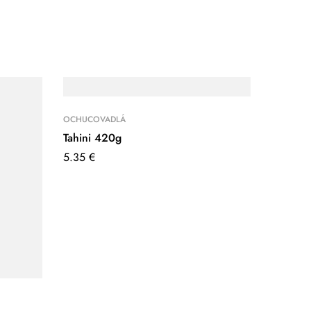
OCHUCOVADLÁ
Tahini 420g
5.35
€
OCHUCO