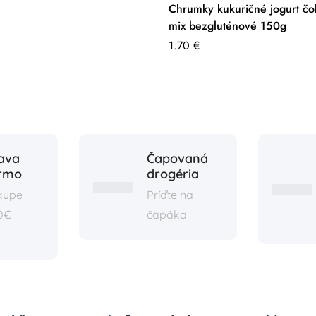
Chrumky kukuričné jogurt čo
mix bezgluténové 150g
1.70
€
ava
Čapovaná
rmo
drogéria
ákupe
Príďte na
0€
čapáka