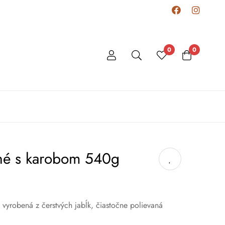
0
0
čné s karobom 540g
vyrobená z čerstvých jabĺk, čiastočne polievaná