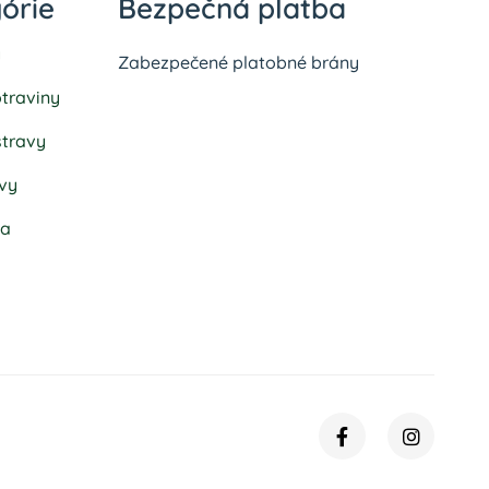
órie
Bezpečná platba
y
Zabezpečené platobné brány
traviny
stravy
vy
ka