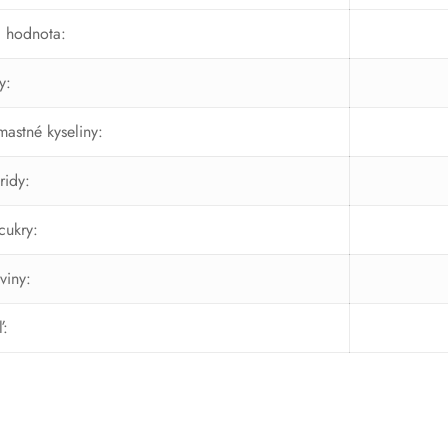
á hodnota:
y:
mastné kyseliny:
ridy:
cukry:
viny:
ľ: