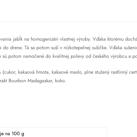
sovania jabĺk na homogenizéri vlastnej výroby. Vďaka ktorému doc
k do drene. Tá sa potom suší v nízkotepelnej sušičke. Vďaka sušeniu
nce sú potom namočené do kvalitnej polevy od českého výrobcu a 
cukor, kakaová hmota, kakaové maslo, plne stužený rastlinný certif
xtrakt Bourbon Madagaskar, koko.
je na 100 g