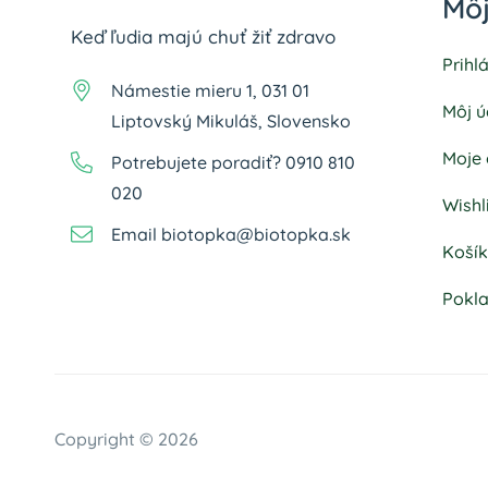
Môj
Keď ľudia majú chuť žiť zdravo
Prihl
Námestie mieru 1, 031 01
Môj ú
Liptovský Mikuláš, Slovensko
Moje
Potrebujete poradiť? 0910 810
020
Wishl
Email biotopka@biotopka.sk
Koší
Pokl
Copyright ©
2026