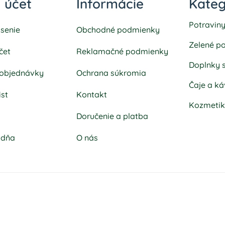
 účet
Informácie
Kateg
Potravin
ásenie
Obchodné podmienky
Zelené po
čet
Reklamačné podmienky
Doplnky 
 objednávky
Ochrana súkromia
Čaje a ká
ist
Kontakt
Kozmeti
k
Doručenie a platba
adňa
O nás