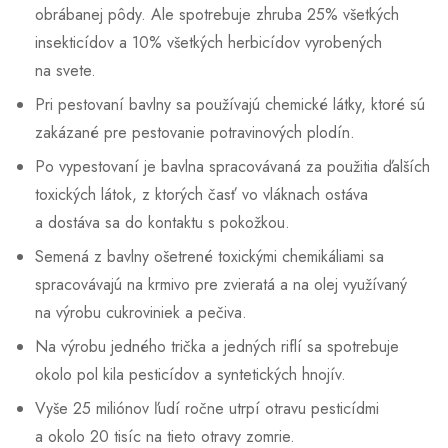
obrábanej pôdy. Ale spotrebuje zhruba 25% všetkých
insekticídov a 10% všetkých herbicídov vyrobených
na svete.
Pri pestovaní bavlny sa používajú chemické látky, ktoré sú
zakázané pre pestovanie potravinových plodín.
Po vypestovaní je bavlna spracovávaná za použitia ďalších
toxických látok, z ktorých časť vo vláknach ostáva
a dostáva sa do kontaktu s pokožkou.
Semená z bavlny ošetrené toxickými chemikáliami sa
spracovávajú na krmivo pre zvieratá a na olej využívaný
na výrobu cukroviniek a pečiva.
Na výrobu jedného trička a jedných riflí sa spotrebuje
okolo pol kila pesticídov a syntetických hnojív.
Vyše 25 miliónov ľudí ročne utrpí otravu pesticídmi
a okolo 20 tisíc na tieto otravy zomrie.