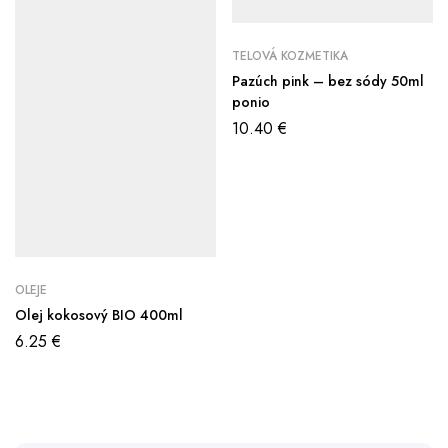
TELOVÁ KOZMETIKA
Pazúch pink – bez sódy 50ml
ponio
10.40
€
OLEJE
Olej kokosový BIO 400ml
6.25
€