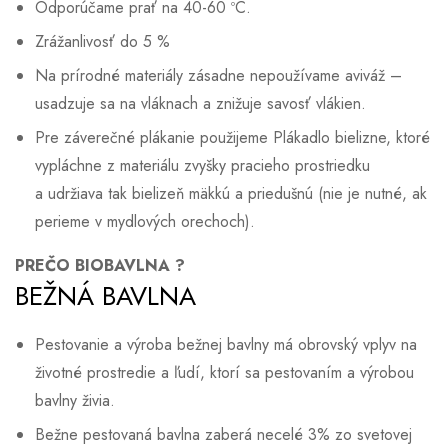
Odporúčame prať na 40-60 ºC.
Zrážanlivosť do 5 %
Na prírodné materiály zásadne nepoužívame aviváž –
usadzuje sa na vláknach a znižuje savosť vlákien.
Pre záverečné plákanie použijeme
Plákadlo bielizne
, ktoré
vypláchne z materiálu zvyšky pracieho prostriedku
a udržiava tak bielizeň mäkkú a priedušnú (nie je nutné, ak
perieme v mydlových orechoch).
PREČO BIOBAVLNA ?
BEŽNÁ BAVLNA
Pestovanie a výroba bežnej bavlny má obrovský vplyv na
životné prostredie a ľudí, ktorí sa pestovaním a výrobou
bavlny živia.
Bežne pestovaná bavlna zaberá necelé 3% zo svetovej