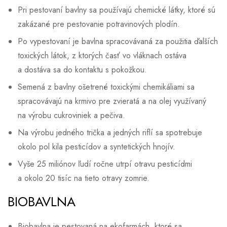
Pri pestovaní bavlny sa používajú chemické látky, ktoré sú
zakázané pre pestovanie potravinových plodín.
Po vypestovaní je bavlna spracovávaná za použitia ďalších
toxických látok, z ktorých časť vo vláknach ostáva
a dostáva sa do kontaktu s pokožkou.
Semená z bavlny ošetrené toxickými chemikáliami sa
spracovávajú na krmivo pre zvieratá a na olej využívaný
na výrobu cukroviniek a pečiva.
Na výrobu jedného trička a jedných riflí sa spotrebuje
okolo pol kila pesticídov a syntetických hnojív.
Vyše 25 miliónov ľudí ročne utrpí otravu pesticídmi
a okolo 20 tisíc na tieto otravy zomrie.
BIOBAVLNA
Biobavlna je pestovaná na ekofarmách, ktoré sa