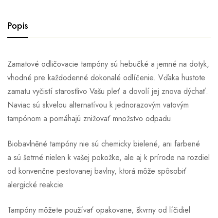
Popis
Zamatové odličovacie tampóny sú hebučké a jemné na dotyk,
vhodné pre každodenné dokonalé odlíčenie. Vďaka hustote
zamatu vyčistí starostlivo Vašu pleť a dovolí jej znova dýchať.
Naviac sú skvelou alternatívou k jednorazovým vatovým
tampónom a pomáhajú znižovať množstvo odpadu.
Biobavlněné tampóny nie sú chemicky bielené, ani farbené
a sú šetrné nielen k vašej pokožke, ale aj k prírode na rozdiel
od konvenčne pestovanej bavlny, ktorá môže spôsobiť
alergické reakcie.
Tampóny môžete používať opakovane, škvrny od líčidiel