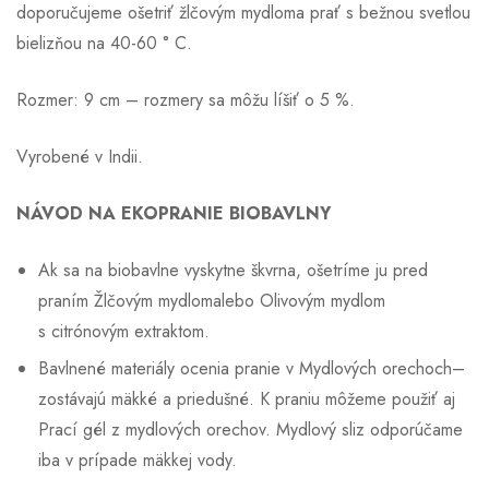
doporučujeme ošetriť
žlčovým mydlom
a prať s bežnou svetlou
bielizňou na 40-60 ° C.
Rozmer: 9 cm – rozmery sa môžu líšiť o 5 %.
Vyrobené v Indii.
NÁVOD NA EKOPRANIE BIOBAVLNY
Ak sa na biobavlne vyskytne škvrna, ošetríme ju pred
praním
Žlčovým mydlom
alebo
Olivovým mydlom
s citrónovým extraktom
.
Bavlnené materiály ocenia pranie v
Mydlových orechoch
–
zostávajú mäkké a priedušné. K praniu môžeme použiť aj
Prací gél z mydlových orechov
. Mydlový sliz odporúčame
iba v prípade mäkkej vody.