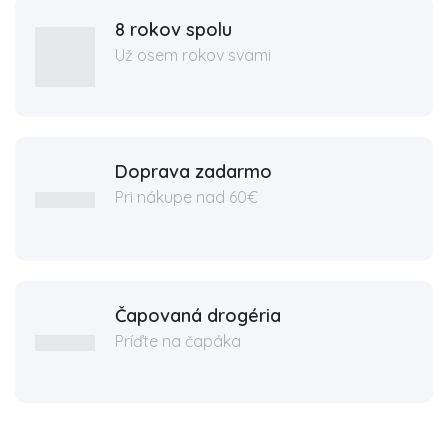
8 rokov spolu
Už osem rokov svami
Doprava zadarmo
Pri nákupe nad 60€
Čapovaná drogéria
Príďte na čapáka