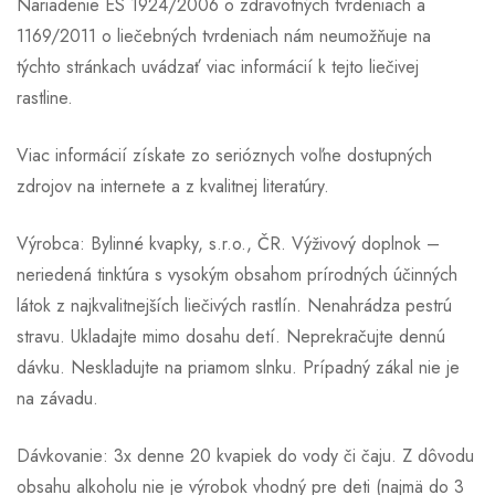
Nariadenie ES 1924/2006 o zdravotných tvrdeniach a
1169/2011 o liečebných tvrdeniach nám neumožňuje na
týchto stránkach uvádzať viac informácií k tejto liečivej
rastline.
Viac informácií získate zo serióznych voľne dostupných
zdrojov na internete a z kvalitnej literatúry.
Výrobca: Bylinné kvapky, s.r.o., ČR. Výživový doplnok –
neriedená tinktúra s vysokým obsahom prírodných účinných
látok z najkvalitnejších liečivých rastlín. Nenahrádza pestrú
stravu. Ukladajte mimo dosahu detí. Neprekračujte dennú
dávku. Neskladujte na priamom slnku. Prípadný zákal nie je
na závadu.
Dávkovanie: 3x denne 20 kvapiek do vody či čaju. Z dôvodu
obsahu alkoholu nie je výrobok vhodný pre deti (najmä do 3