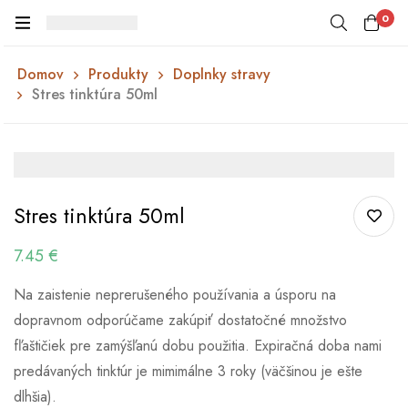
0
Domov
Produkty
Doplnky stravy
Stres tinktúra 50ml
Stres tinktúra 50ml
7.45
€
Na zaistenie neprerušeného používania a úsporu na
dopravnom odporúčame zakúpiť dostatočné množstvo
fľaštičiek pre zamýšľanú dobu použitia. Expiračná doba nami
predávaných tinktúr je mimimálne 3 roky (väčšinou je ešte
dlhšia).