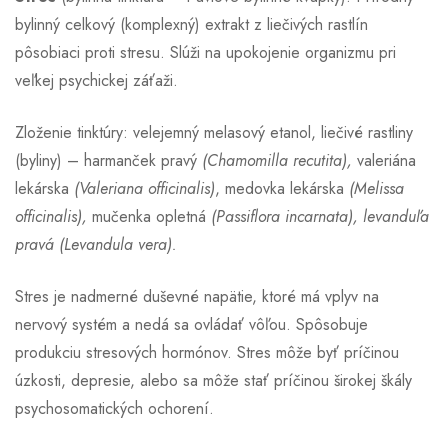
bylinný celkový (komplexný) extrakt z liečivých rastlín
pôsobiaci proti stresu. Slúži na upokojenie organizmu pri
veľkej psychickej záťaži.
Zloženie tinktúry: velejemný melasový etanol, liečivé rastliny
(byliny) – harmanček pravý
(Chamomilla recutita),
valeriána
lekárska
(Valeriana officinalis)
, medovka lekárska
(Melissa
officinalis),
mučenka opletná
(Passiflora incarnata), levanduľa
pravá (Levandula vera).
Stres je nadmerné duševné napätie, ktoré má vplyv na
nervový systém a nedá sa ovládať vôľou. Spôsobuje
produkciu stresových hormónov. Stres môže byť príčinou
úzkosti, depresie, alebo sa môže stať príčinou širokej škály
psychosomatických ochorení.