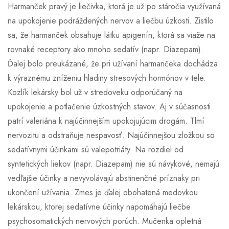
Harmanček pravý je liečivka, ktorá je už po stáročia využívaná
na upokojenie podráždených nervov a liečbu úzkosti. Zistilo
sa, že harmanček obsahuje látku apigenín, ktorá sa viaže na
rovnaké receptory ako mnoho sedatív (napr. Diazepam).
Ďalej bolo preukázané, že pri užívaní harmančeka dochádza
k výraznému zníženiu hladiny stresových hormónov v tele.
Kozlík lekársky bol už v stredoveku odporúčaný na
upokojenie a potlačenie úzkostných stavov. Aj v súčasnosti
patrí valeriána k najúčinnejším upokojujúcim drogám. Tlmí
nervozitu a odstraňuje nespavosť. Najúčinnejšou zložkou so
sedatívnymi účinkami sú valepotriáty. Na rozdiel od
syntetických liekov (napr. Diazepam) nie sú návykové, nemajú
vedľajšie účinky a nevyvolávajú abstinenčné príznaky pri
ukončení užívania. Zmes je ďalej obohatená medovkou
lekárskou, ktorej sedatívne účinky napomáhajú liečbe
psychosomatických nervových porúch. Mučenka opletná