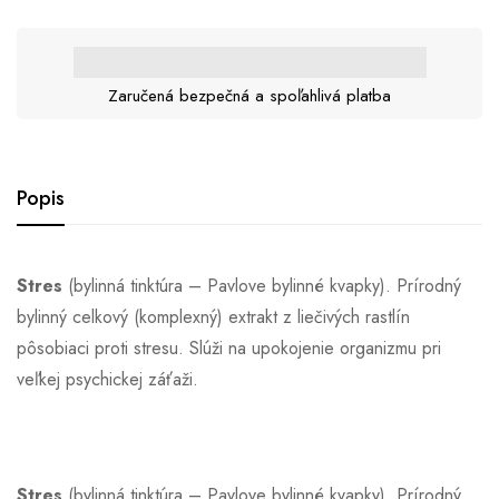
Zaručená bezpečná a spoľahlivá platba
Popis
Stres
(bylinná tinktúra – Pavlove bylinné kvapky). Prírodný
bylinný celkový (komplexný) extrakt z liečivých rastlín
pôsobiaci proti stresu. Slúži na upokojenie organizmu pri
veľkej psychickej záťaži.
Stres
(bylinná tinktúra – Pavlove bylinné kvapky). Prírodný