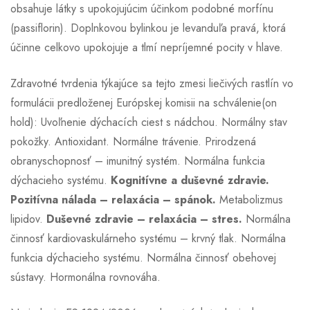
obsahuje látky s upokojujúcim účinkom podobné morfínu
(passiflorin). Doplnkovou bylinkou je levanduľa pravá, ktorá
účinne celkovo upokojuje a tlmí nepríjemné pocity v hlave.
Zdravotné tvrdenia týkajúce sa tejto zmesi liečivých rastlín vo
formulácii predloženej Európskej komisii na schválenie(on
hold): Uvoľnenie dýchacích ciest s nádchou. Normálny stav
pokožky. Antioxidant. Normálne trávenie. Prirodzená
obranyschopnosť – imunitný systém. Normálna funkcia
dýchacieho systému.
Kognitívne a duševné zdravie.
Pozitívna nálada – relaxácia – spánok.
Metabolizmus
lipidov.
Duševné zdravie – relaxácia – stres.
Normálna
činnosť kardiovaskulárneho systému – krvný tlak. Normálna
funkcia dýchacieho systému. Normálna činnosť obehovej
sústavy. Hormonálna rovnováha.