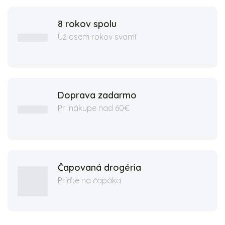
8 rokov spolu
Už osem rokov svami
Doprava zadarmo
Pri nákupe nad 60€
Čapovaná drogéria
Príďte na čapáka