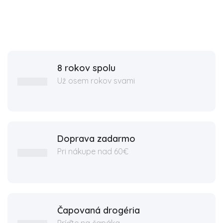
8 rokov spolu
Už osem rokov svami
Doprava zadarmo
Pri nákupe nad 60€
Čapovaná drogéria
Príďte na čapáka