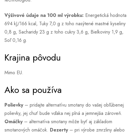
Výživové údaje na 100 ml výrobku:
Energetická hodnota
694 kJ/166 kcal, Tuky 7,0 g z toho nasýtené mastné kyseliny
0,8 g, Sacharidy 23 g z toho cukry 3,6 g, Bielkoviny 1,9 g,
Soľ 0,16 g.
Krajina pôvodu
Mimo EU.
Ako sa používa
Polievky
– pridajte alternatívu smotany do vašej obľúbenej
polievky, jej chuť bude vďaka nej plná a jemnejšia zároveň.
Omáčky
– alternatíva smotany môže byť aj základom
smotanových omáčok.
Dezerty
– pri výrobe zmrzliny alebo