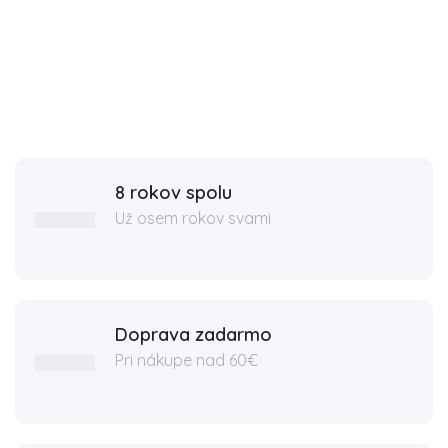
8 rokov spolu
Už osem rokov svami
Doprava zadarmo
Pri nákupe nad 60€