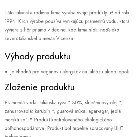
Táto talianska rodinná firma vyrába svoje produkty už od roku
1994. K ich výrobe používa vynikajúcu pramenitú vodu, ktorá
vyviera z hôr priamo v dedine, kde firma sídli, neďaleko
severotalianskeho mesta Vicenza.
Výhody produktu
je vhodná pre vegánov i alergikov na laktózu alebo lepok
Zloženie produktu
Pramenitá voda, talianska ryža * 30%, slnečnicový olej *,
zahusťovadlá: karubín *, guarová múka, agar-agar, jedlá
morská soľ. * Produkt kontrolovaného ekologického
poľnohospodárstva. Produkt bol tepelne spracovaný UHT
technológiou.