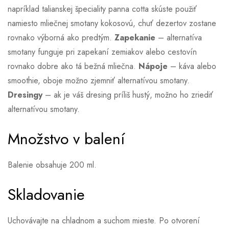
napríklad talianskej špeciality panna cotta skúste použiť
namiesto mliečnej smotany kokosovú, chuť dezertov zostane
rovnako výborná ako predtým.
Zapekanie
– alternatíva
smotany funguje pri zapekaní zemiakov alebo cestovín
rovnako dobre ako tá bežná mliečna.
Nápoje
– káva alebo
smoothie, oboje možno zjemniť alternatívou smotany.
Dresingy
– ak je váš dresing príliš hustý, možno ho zriediť
alternatívou smotany.
Množstvo v balení
Balenie obsahuje 200 ml.
Skladovanie
Uchovávajte na chladnom a suchom mieste. Po otvorení