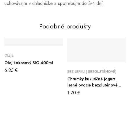
uchovávajte v chladničke a spotrebujte do 3-4 dní.
Podobné produkty
OLEJE
Olej kokosový BIO 400ml
6.25
€
BEZ LEPKU ( BEZGLUTÉNOVÉ)
Chrumky kukuričné jogurt
lesné ovocie bezgluténové
150g
1.70
€