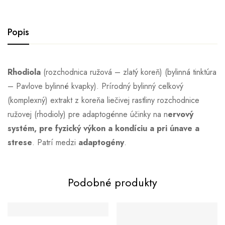
Popis
Rhodiola
(rozchodnica ružová – zlatý koreň) (bylinná tinktúra
– Pavlove bylinné kvapky). Prírodný bylinný celkový
(komplexný) extrakt z koreňa liečivej rastliny rozchodnice
ružovej (rhodioly) pre adaptogénne účinky na n
ervový
systém, pre fyzický výkon a kondíciu a pri únave a
strese
. Patrí medzi
adaptogény
.
Podobné produkty