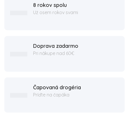
8 rokov spolu
Už osem rokov svami
Doprava zadarmo
Pri nákupe nad 60€
Čapovaná drogéria
Príďte na čapáka