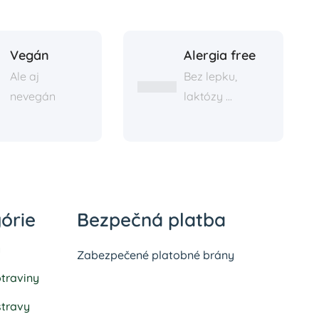
Vegán
Alergia free
Ale aj
Bez lepku,
nevegán
laktózy ...
órie
Bezpečná platba
y
Zabezpečené platobné brány
traviny
stravy