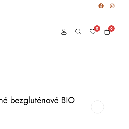
0
0
né bezgluténové BIO