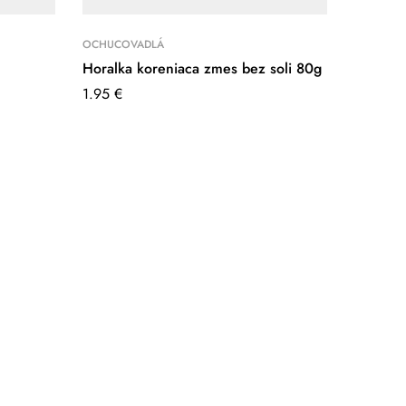
OCHUCOVADLÁ
Horalka koreniaca zmes bez soli 80g
1.95
€
SLADIDLÁ
Sirup ď
3.70
€