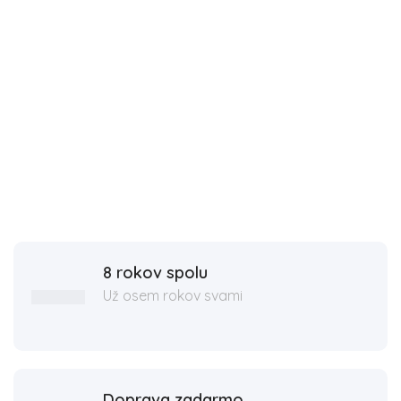
8 rokov spolu
Už osem rokov svami
Doprava zadarmo