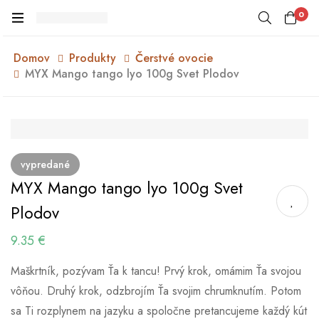
0
Domov
Produkty
Čerstvé ovocie
MYX Mango tango lyo 100g Svet Plodov
vypredané
MYX Mango tango lyo 100g Svet
Plodov
9.35
€
Maškrtník, pozývam Ťa k tancu! Prvý krok, omámim Ťa svojou
vôňou. Druhý krok, odzbrojím Ťa svojim chrumknutím. Potom
sa Ti rozplynem na jazyku a spoločne pretancujeme každý kút