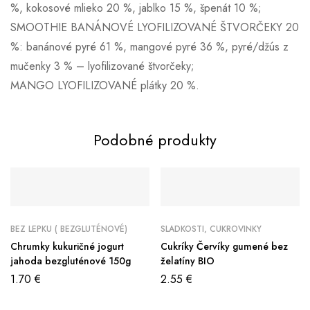
%, kokosové mlieko 20 %, jablko 15 %, špenát 10 %;
SMOOTHIE BANÁNOVÉ LYOFILIZOVANÉ ŠTVORČEKY 20
%: banánové pyré 61 %, mangové pyré 36 %, pyré/džús z
mučenky 3 % – lyofilizované štvorčeky;
MANGO LYOFILIZOVANÉ plátky 20 %.
Podobné produkty
BEZ LEPKU ( BEZGLUTÉNOVÉ)
SLADKOSTI, CUKROVINKY
Chrumky kukuričné jogurt
Cukríky Červíky gumené bez
jahoda bezgluténové 150g
želatíny BIO
1.70
€
2.55
€