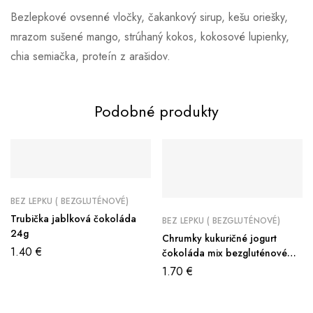
Bezlepkové ovsenné vločky, čakankový sirup, kešu oriešky,
mrazom sušené mango, strúhaný kokos, kokosové lupienky,
chia semiačka, proteín z arašidov.
Podobné produkty
BEZ LEPKU ( BEZGLUTÉNOVÉ)
Trubička jablková čokoláda
BEZ LEPKU ( BEZGLUTÉNOVÉ)
24g
Chrumky kukuričné jogurt
1.40
€
čokoláda mix bezgluténové
150g
1.70
€