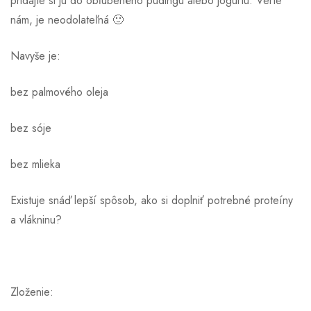
pridajte si ju do obľúbeného pudingu alebo jogurtu. Verte
nám, je neodolateľná 🙂
Navyše je:
bez palmového oleja
bez sóje
bez mlieka
Existuje snáď lepší spôsob, ako si doplniť potrebné proteíny
a vlákninu?
Zloženie: