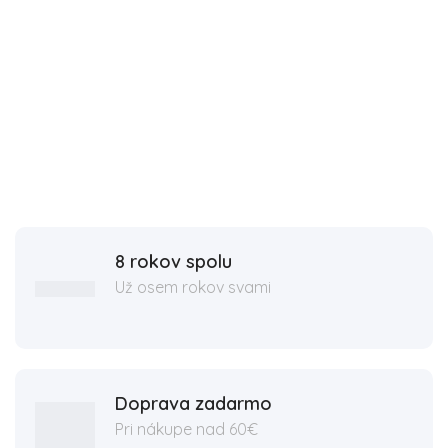
8 rokov spolu
Už osem rokov svami
Doprava zadarmo
Pri nákupe nad 60€