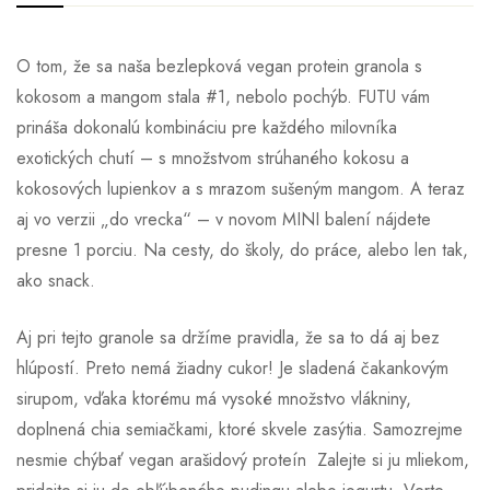
O tom, že sa naša bezlepková vegan protein granola s
kokosom a mangom stala #1, nebolo pochýb. FUTU vám
prináša dokonalú kombináciu pre každého milovníka
exotických chutí – s množstvom strúhaného kokosu a
kokosových lupienkov a s mrazom sušeným mangom. A teraz
aj vo verzii „do vrecka“ – v novom MINI balení nájdete
presne 1 porciu. Na cesty, do školy, do práce, alebo len tak,
ako snack.
Aj pri tejto granole sa držíme pravidla, že sa to dá aj bez
hlúpostí. Preto nemá žiadny cukor! Je sladená čakankovým
sirupom, vďaka ktorému má vysoké množstvo vlákniny,
doplnená chia semiačkami, ktoré skvele zasýtia. Samozrejme
nesmie chýbať vegan arašidový proteín Zalejte si ju mliekom,