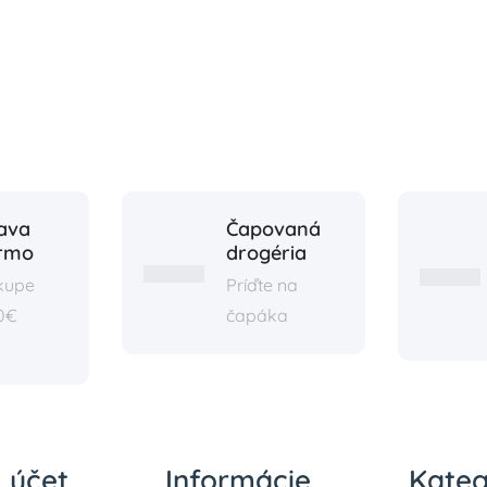
ava
Čapovaná
rmo
drogéria
ákupe
Príďte na
0€
čapáka
 účet
Informácie
Kateg