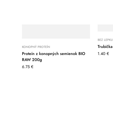
BEZ LEPKU
Trubička
KONOPNÝ PROTEÍN
Proteín z konopných semienok BIO
1.40
€
RAW 200g
6.75
€