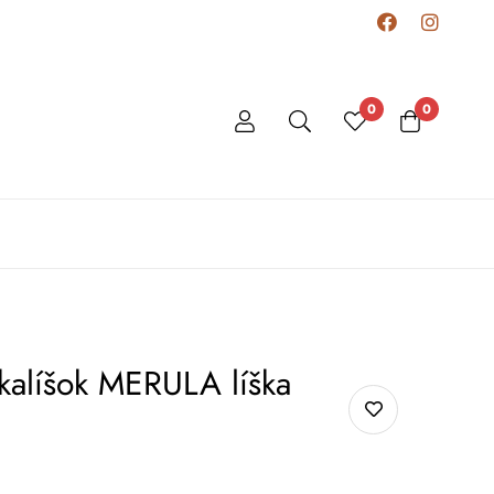
0
0
kalíšok MERULA líška