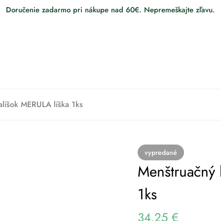
Doručenie zadarmo pri nákupe nad 60€. Nepremeškajte zľavu.
alíšok MERULA líška 1ks
vypredané
Menštruačný 
1ks
34.25
€