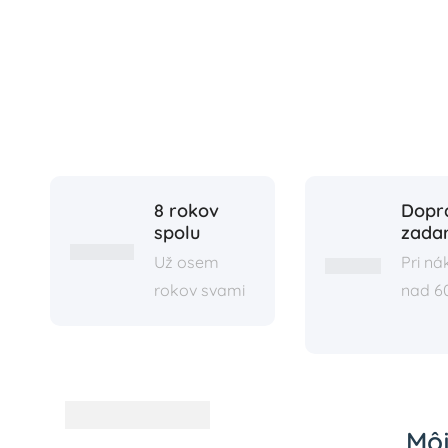
8 rokov
Dopr
spolu
zada
Už osem
Pri n
rokov svami
nad 6
Môj