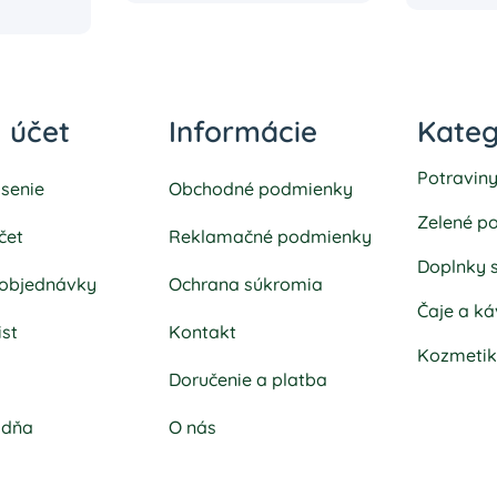
 účet
Informácie
Kateg
Potravin
ásenie
Obchodné podmienky
Zelené po
čet
Reklamačné podmienky
Doplnky 
 objednávky
Ochrana súkromia
Čaje a ká
ist
Kontakt
Kozmeti
k
Doručenie a platba
adňa
O nás