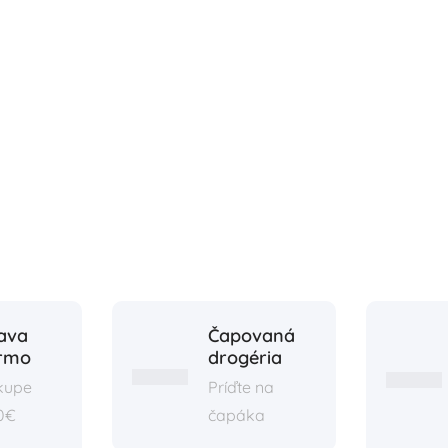
ava
Čapovaná
rmo
drogéria
ákupe
Príďte na
0€
čapáka