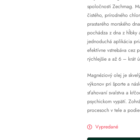
spoločnosti Zechmag. Mag
čistého, prírodného chlo
prastarého morského dna 
pochádza z dna z hĺbky
jednoduchá aplikácia pr
efektívne vstrebáva cez 
rýchlejšie a až 6 – krát 
Magnéziový olej je skv
výkonov pri športe a násl
sťahovaní svalstva a kŕč
psychickom vypätí. Zohrá
procesoch v tele a podie
Vypredané