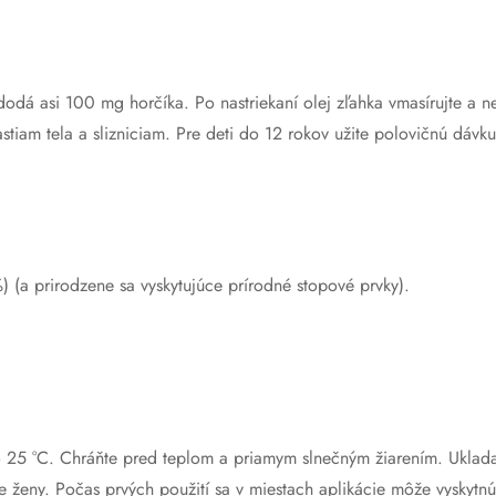
dá asi 100 mg horčíka. Po nastriekaní olej zľahka vmasírujte a n
stiam tela a slizniciam. Pre deti do 12 rokov užite polovičnú dávk
) (a prirodzene sa vyskytujúce prírodné stopové prvky).
 25 °C. Chráňte pred teplom a priamym slnečným žiarením. Uklad
e ženy. Počas prvých použití sa v miestach aplikácie môže vyskytnúť