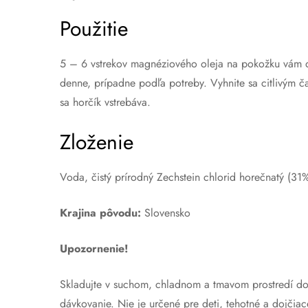
Použitie
5 – 6 vstrekov magnéziového oleja na pokožku vám do
denne, prípadne podľa potreby. Vyhnite sa citlivým ča
sa horčík vstrebáva.
Zloženie
Voda, čistý prírodný Zechstein chlorid horečnatý (31%
Krajina pôvodu:
Slovensko
Upozornenie!
Skladujte v suchom, chladnom a tmavom prostredí do
dávkovanie. Nie je určené pre deti, tehotné a dojčiac