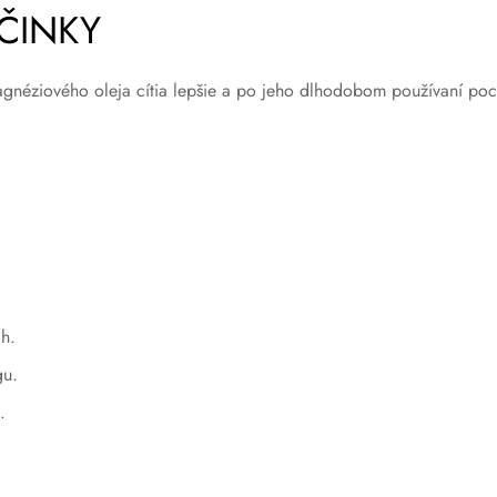
ČINKY
éziového oleja cítia lepšie a po jeho dlhodobom používaní pocíti
h.
gu.
.