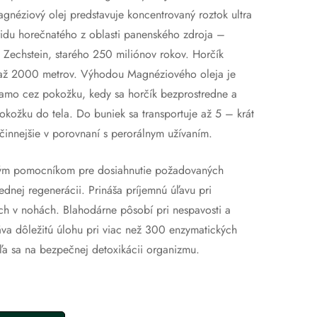
néziový olej predstavuje koncentrovaný roztok ultra
ridu horečnatého z oblasti panenského zdroja –
Zechstein, starého 250 miliónov rokov. Horčík
 až 2000 metrov. Výhodou Magnéziového oleja je
iamo cez pokožku, kedy sa horčík bezprostredne a
pokožku do tela. Do buniek sa transportuje až 5 – krát
účinnejšie v porovnaní s perorálnym užívaním.
elým pomocníkom pre dosiahnutie požadovaných
ednej regenerácii. Prináša príjemnú úľavu pri
och v nohách. Blahodárne pôsobí pri nespavosti a
va dôležitú úlohu pri viac než 300 enzymatických
ľa sa na bezpečnej detoxikácii organizmu.