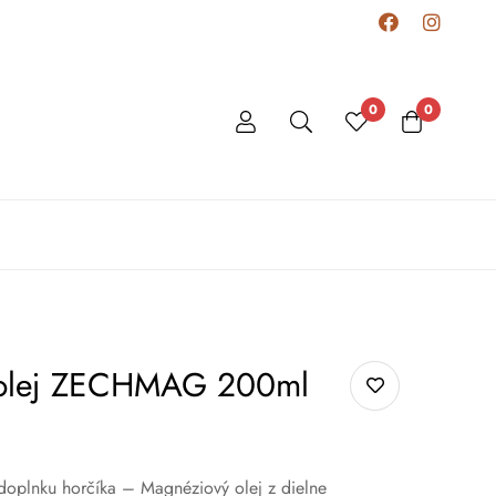
0
0
 olej ZECHMAG 200ml
doplnku horčíka – Magnéziový olej z dielne