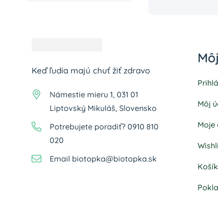
Môj
Keď ľudia majú chuť žiť zdravo
Prihl
Námestie mieru 1, 031 01
Môj ú
Liptovský Mikuláš, Slovensko
Moje
Potrebujete poradiť? 0910 810
020
Wishl
Email biotopka@biotopka.sk
Koší
Pokl