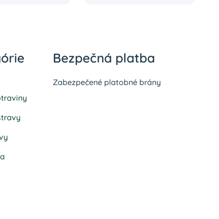
órie
Bezpečná platba
y
Zabezpečené platobné brány
traviny
stravy
vy
ka