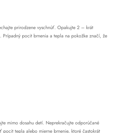
echajte prirodzene vyschnúť. Opakujte 2 – krát
u. Prípadný pocit brnenia a tepla na pokožke značí, že
ajte mimo dosahu detí. Neprekračujte odporúčané
 pocit tepla alebo mierne brnenie, ktoré častokrát