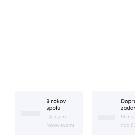
8 rokov
Dopr
spolu
zada
Už osem
Pri n
rokov svami
nad 6