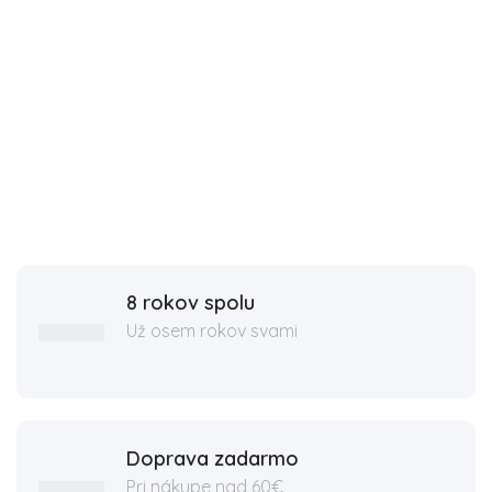
8 rokov spolu
Už osem rokov svami
Doprava zadarmo
Pri nákupe nad 60€