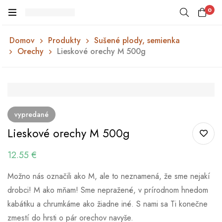
0
Domov
Produkty
Sušené plody, semienka
Orechy
Lieskové orechy M 500g
vypredané
Lieskové orechy M 500g
12.55
€
Možno nás označili ako M, ale to neznamená, že sme nejakí
drobci! M ako mňam! Sme nepražené, v prírodnom hnedom
kabátiku a chrumkáme ako žiadne iné. S nami sa Ti konečne
zmestí do hrsti o pár orechov navyše.