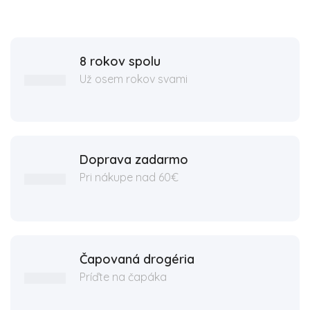
8 rokov spolu
Už osem rokov svami
Doprava zadarmo
Pri nákupe nad 60€
Čapovaná drogéria
Príďte na čapáka