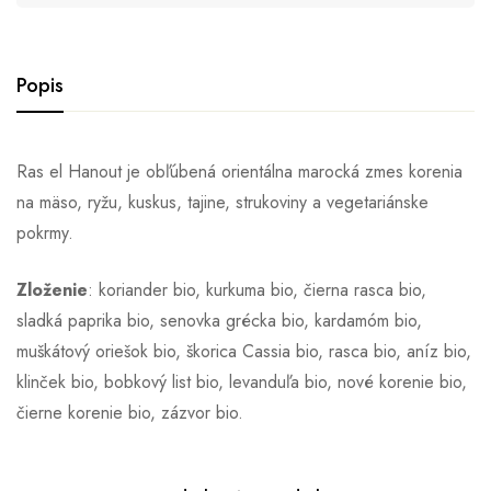
Popis
Ras el Hanout je obľúbená orientálna marocká zmes korenia
na mäso, ryžu, kuskus, tajine, strukoviny a vegetariánske
pokrmy.
Zloženie
: koriander bio, kurkuma bio, čierna rasca bio,
sladká paprika bio, senovka grécka bio, kardamóm bio,
muškátový oriešok bio, škorica Cassia bio, rasca bio, aníz bio,
klinček bio, bobkový list bio, levanduľa bio, nové korenie bio,
čierne korenie bio, zázvor bio.