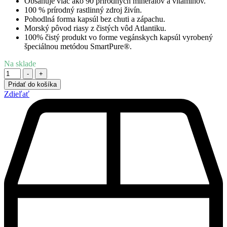
Obsahuje viac ako 90 prírodných minerálov a vitamínov.
100 % prírodný rastlinný zdroj živín.
Pohodlná forma kapsúl bez chuti a zápachu.
Morský pôvod riasy z čistých vôd Atlantiku.
100% čistý produkt vo forme vegánskych kapsúl vyrobený
špeciálnou metódou SmartPure®.
Na sklade
Množstvo
-
+
Pridať do košíka
Zdieľať