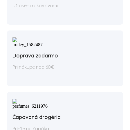
Už osem rokov svami
Doprava zadarmo
Pri nákupe nad 60€
Čapovaná drogéria
Príďte na čapáka