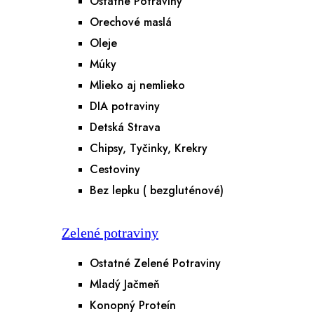
Ostatné Potraviny
Orechové maslá
Oleje
Múky
Mlieko aj nemlieko
DIA potraviny
Detská Strava
Chipsy, Tyčinky, Krekry
Cestoviny
Bez lepku ( bezgluténové)
Zelené potraviny
Ostatné Zelené Potraviny
Mladý Jačmeň
Konopný Proteín