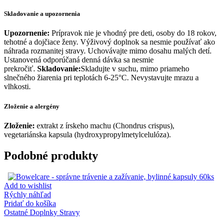
Skladovanie a upozornenia
Upozornenie:
Prípravok nie je vhodný pre deti, osoby do 18 rokov,
tehotné a dojčiace ženy. Výživový doplnok sa nesmie používať ako
náhrada rozmanitej stravy. Uchovávajte mimo dosahu malých detí.
Ustanovená odporúčaná denná dávka sa nesmie
prekročiť.
Skladovanie:
Skladujte v suchu, mimo priameho
slnečného žiarenia pri teplotách 6-25°C. Nevystavujte mrazu a
vlhkosti.
Zloženie a alergény
Zloženie:
extrakt z írskeho machu (Chondrus crispus),
vegetariánska kapsula (hydroxypropylmetylcelulóza).
Podobné produkty
Add to wishlist
Rýchly náhľad
Pridať do košíka
Ostatné Doplnky Stravy