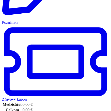
Poznámka
Zľavový kupón
Medzisúčet
0.00
€
Celkom
0.00
€