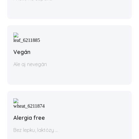
Vegán
Ale aj nevegán
Alergia free
Bez lepku, laktózy ...