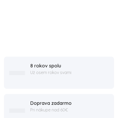
8 rokov spolu
Už osem rokov svami
Doprava zadarmo
Pri nákupe nad 60€