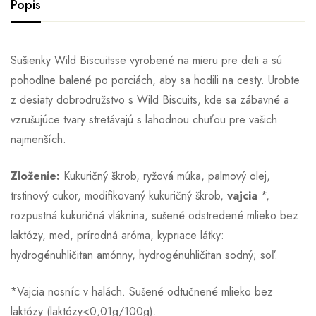
Popis
Sušienky Wild Biscuitsse vyrobené na mieru pre deti a sú
pohodlne balené po porciách, aby sa hodili na cesty. Urobte
z desiaty dobrodružstvo s Wild Biscuits, kde sa zábavné a
vzrušujúce tvary stretávajú s lahodnou chuťou pre vašich
najmenších.
Zloženie
:
Kukuričný škrob, ryžová múka, palmový olej,
trstinový cukor, modifikovaný kukuričný škrob,
vajcia
*,
rozpustná kukuričná vláknina, sušené odstredené mlieko bez
laktózy, med, prírodná aróma, kypriace látky:
hydrogénuhličitan amónny, hydrogénuhličitan sodný; soľ.
*Vajcia nosníc v halách. Sušené odtučnené mlieko bez
laktózy (laktózy<0,01g/100g).