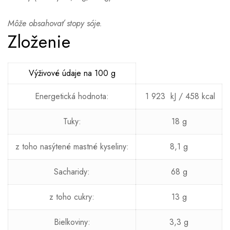
Môže obsahovať stopy sóje.
Zloženie
Výživové údaje na 100 g
Energetická hodnota:
1 923 kJ / 458 kcal
Tuky:
18 g
z toho nasýtené mastné kyseliny:
8,1 g
Sacharidy:
68 g
z toho cukry:
13 g
Bielkoviny:
3,3 g