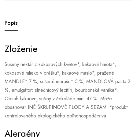
Popis
Zloženie
Sušený nektár z kokosových kvetov*, kakaová hmota*,
kokosové mlieko v prášku*, kakaové maslo*, pražené
MANDLE* 7 %, sušené moruše* 5 %, MANDLOVÁ pasta 3
%, emulgátor: slnečnicový lecitín, bourbonská vanilka*.
Obsah kakaovej sušiny v čokoláde min. 47 %. Môže
obsahovať INÉ ŠKRUPINOVÉ PLODY A SEZAM. *produkt
kontrolovaného ekologického poľnohospodárstva
Alergény