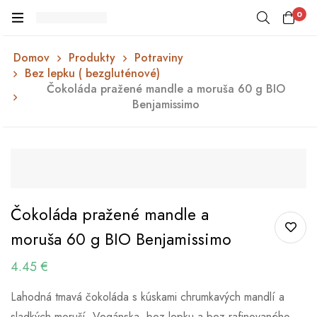
0
Domov
Produkty
Potraviny
Bez lepku ( bezgluténové)
Čokoláda pražené mandle a moruša 60 g BIO
Benjamissimo
Čokoláda pražené mandle a
moruša 60 g BIO Benjamissimo
4.45
€
Lahodná tmavá čokoláda s kúskami chrumkavých mandlí a
sladkých moruší. Vegánska, bez lepku a bez rafinovaného