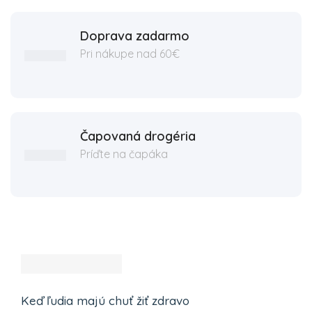
Doprava zadarmo
Pri nákupe nad 60€
Čapovaná drogéria
Príďte na čapáka
Keď ľudia majú chuť žiť zdravo