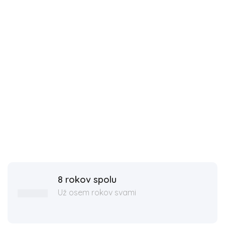
8 rokov spolu
Už osem rokov svami