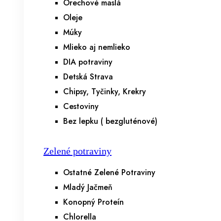
Orechové maslá
Oleje
Múky
Mlieko aj nemlieko
DIA potraviny
Detská Strava
Chipsy, Tyčinky, Krekry
Cestoviny
Bez lepku ( bezgluténové)
Zelené potraviny
Ostatné Zelené Potraviny
Mladý Jačmeň
Konopný Proteín
Chlorella