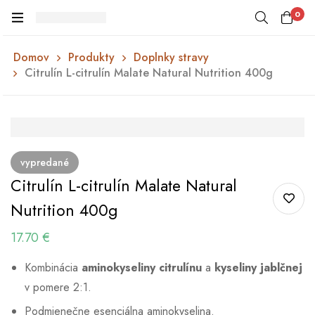
0
Domov
Produkty
Doplnky stravy
Citrulín L-citrulín Malate Natural Nutrition 400g
vypredané
Citrulín L-citrulín Malate Natural
Nutrition 400g
17.70
€
Kombinácia
aminokyseliny citrulínu
a
kyseliny jablčnej
v pomere 2:1.
Podmienečne esenciálna aminokyselina.