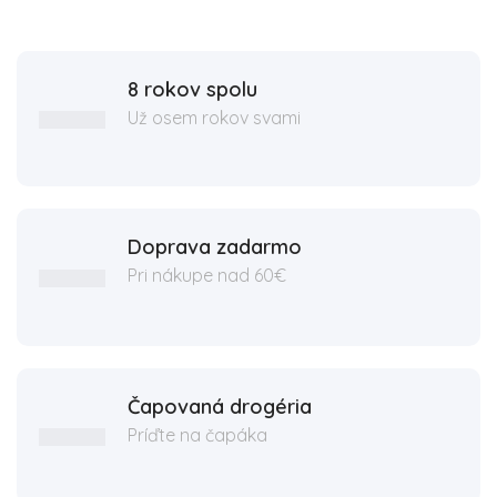
8 rokov spolu
Už osem rokov svami
Doprava zadarmo
Pri nákupe nad 60€
Čapovaná drogéria
Príďte na čapáka