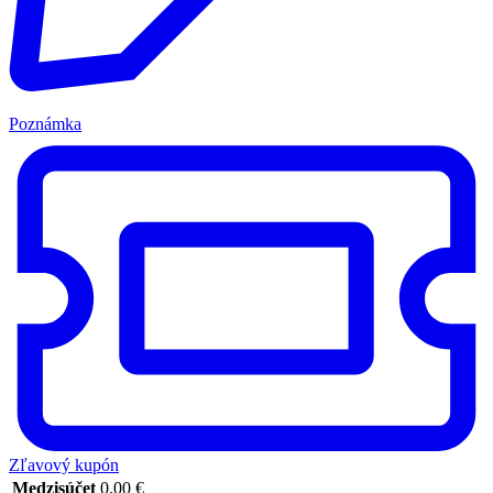
Poznámka
Zľavový kupón
Medzisúčet
0.00
€