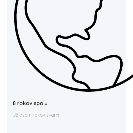
8 rokov spolu
Už osem rokov svami