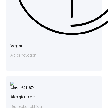
Vegán
Ale aj nevegán
Alergia free
Bez lepku, laktózy ...