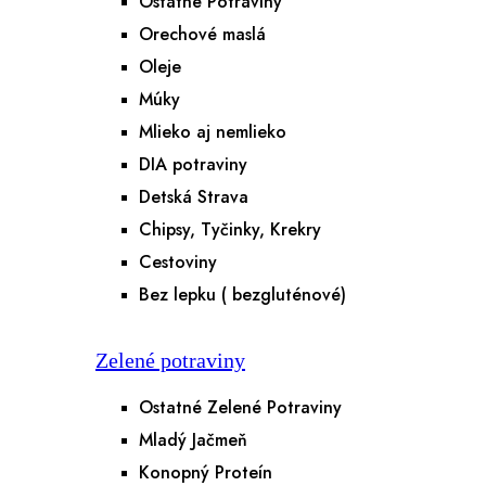
Ostatné Potraviny
Orechové maslá
Oleje
Múky
Mlieko aj nemlieko
DIA potraviny
Detská Strava
Chipsy, Tyčinky, Krekry
Cestoviny
Bez lepku ( bezgluténové)
Zelené potraviny
Ostatné Zelené Potraviny
Mladý Jačmeň
Konopný Proteín