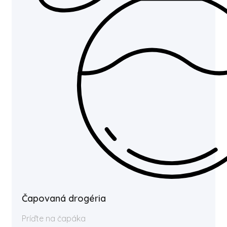
Čapovaná drogéria
Príďte na čapáka