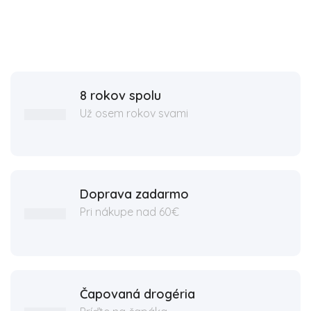
8 rokov spolu
Už osem rokov svami
Doprava zadarmo
Pri nákupe nad 60€
Čapovaná drogéria