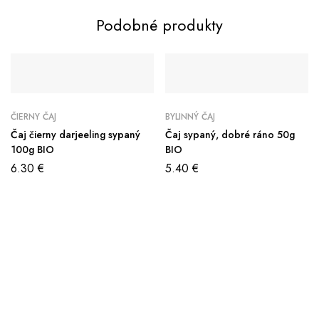
Podobné produkty
ČIERNY ČAJ
BYLINNÝ ČAJ
Čaj čierny darjeeling sypaný
Čaj sypaný, dobré ráno 50g
100g BIO
BIO
6.30
€
5.40
€