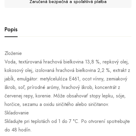
Zaručená bezpečná a spoľahlivá platba
Popis
Zloženie
Voda, textúrovaná hrachová bielkovina 13,8 %, repkový olej,
kokosový olej, izolovaná hrachová bielkovina 2,2 %, extrakt z
jabĺk, emulgátor: metylcelulóza E461, ocot vínny, zemiakový
škrob, soľ, prírodné arómy, hrachový škrob, koncentrát z
červenej repy, korenie. Môže obsahovať stopy lepku, sóje,
horčice, sezamu a oxidu siričitého alebo siričitanov.
Skladovanie
Skladujte pri teplotách od 1 do 7 °C. Po otvorení spotrebujte
do 48 hodín.