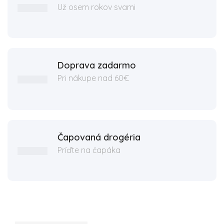
Už osem rokov svami
Doprava zadarmo
Pri nákupe nad 60€
Čapovaná drogéria
Príďte na čapáka