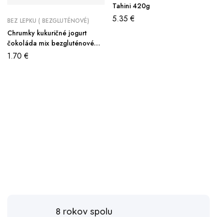
Tahini 420g
5.35
€
BEZ LEPKU ( BEZGLUTÉNOVÉ)
Chrumky kukuričné jogurt
čokoláda mix bezgluténové
150g
1.70
€
8 rokov spolu