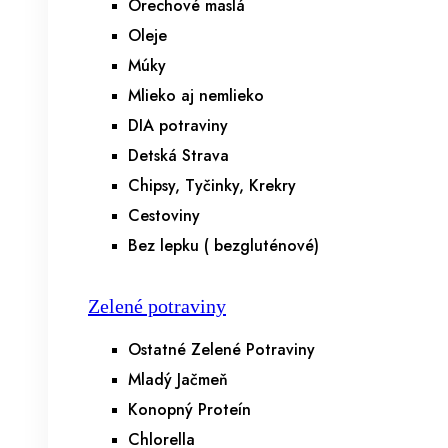
Orechové maslá
Oleje
Múky
Mlieko aj nemlieko
DIA potraviny
Detská Strava
Chipsy, Tyčinky, Krekry
Cestoviny
Bez lepku ( bezgluténové)
Zelené potraviny
Ostatné Zelené Potraviny
Mladý Jačmeň
Konopný Proteín
Chlorella