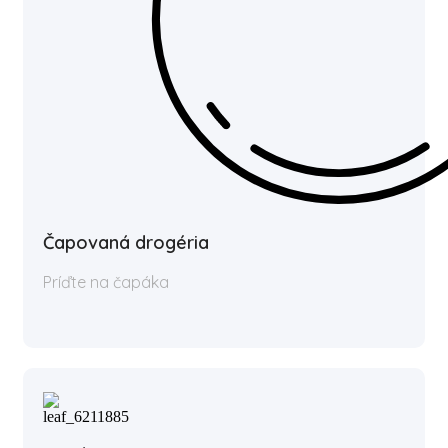
Čapovaná drogéria
Príďte na čapáka