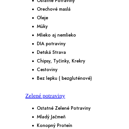
Ostatné Potraviny
Orechové maslá
Oleje
Múky
Mlieko aj nemlieko
DIA potraviny
Detská Strava
Chipsy, Tyčinky, Krekry
Cestoviny
Bez lepku ( bezgluténové)
Zelené potraviny
Ostatné Zelené Potraviny
Mladý Jačmeň
Konopný Proteín