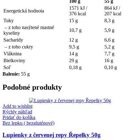
100 g
55 g
1571 kJ /
864 kJ /
Energetická hodnota
376 kcal
207 kcal
Tuky
15 g
8,3 g
– z toho nasýtené mastné
10,7 g
5,9 g
kyseliny
Sacharidy
12 g
6,6 g
– z toho cukry
9,5 g
5,2 g
Vláknina
14 g
7,7 g
Bielkoviny
29 g
16 g
Soľ
0,18 g
0,10 g
Balenie:
55 g
Podobné produkty
Add to wishlist
Rýchly náhľad
Pridať do košíka
Bez lepku ( bezgluténové)
Lupienky z červenej repy Řepelky 50g