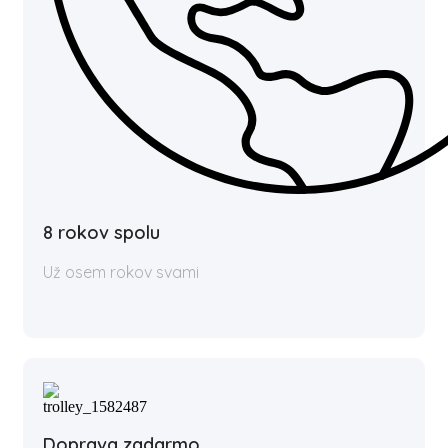
8 rokov spolu
Už osem rokov svami
Doprava zadarmo