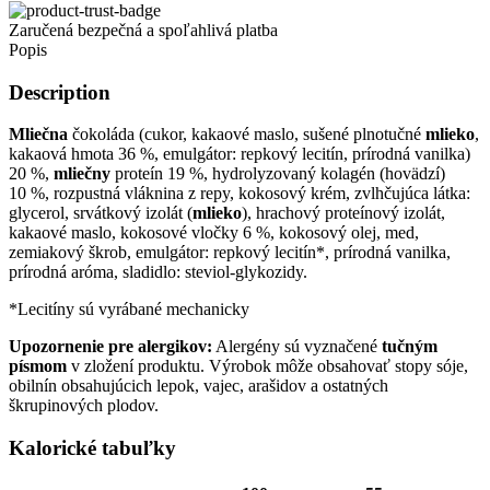
Zaručená bezpečná a spoľahlivá platba
Popis
Description
Mliečna
čokoláda (
cukor
,
kakaové maslo
, sušené plnotučné
mlieko
,
kakaová hmota 36 %, emulgátor:
repkový lecitín
, prírodná vanilka)
20 %,
mliečny
proteín 19 %, hydrolyzovaný kolagén (hovädzí)
10 %, rozpustná vláknina z repy,
kokosový krém
, zvlhčujúca látka:
glycerol, srvátkový izolát (
mlieko
), hrachový proteínový izolát,
kakaové maslo
, kokosové vločky 6 %,
kokosový olej
,
med
,
zemiakový škrob, emulgátor:
repkový lecitín
*, prírodná vanilka,
prírodná
aróma
, sladidlo:
steviol‑glykozidy
.
*Lecitíny sú vyrábané mechanicky
Upozornenie pre alergikov:
Alergény sú vyznačené
tučným
písmom
v zložení produktu. Výrobok môže obsahovať stopy sóje,
obilnín obsahujúcich lepok, vajec, arašidov a ostatných
škrupinových plodov.
Kalorické tabuľky