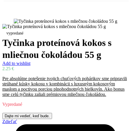
vypredané
Tyčinka proteínová kokos s
mliečnou čokoládou 55 g
Add to wishlist
2.25
€
Pre absolútne potešenie tvojich chuťových pohárikov sme pripravili
strúhané kúsky kokosu v kombinácii s luxusným kokosovým
maslom a poctivou porciou plnohodnotných bielkovín. Ako bonus
sme celú tyčinku zaliali prémiovou mliečnou čokoládou.
Vypredané
Zdieľať