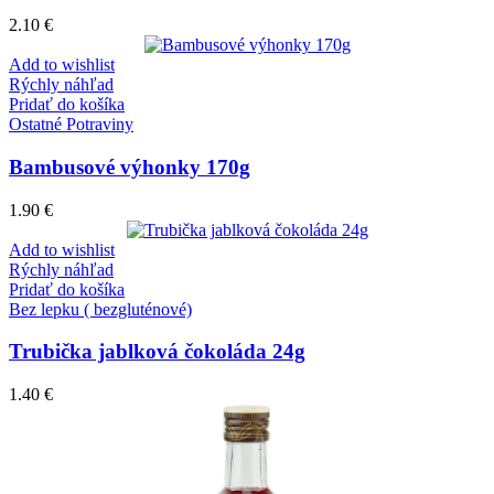
2.10
€
Add to wishlist
Rýchly náhľad
Pridať do košíka
Ostatné Potraviny
Bambusové výhonky 170g
1.90
€
Add to wishlist
Rýchly náhľad
Pridať do košíka
Bez lepku ( bezgluténové)
Trubička jablková čokoláda 24g
1.40
€