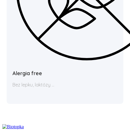
Alergia free
Bez lepku, laktózy ...