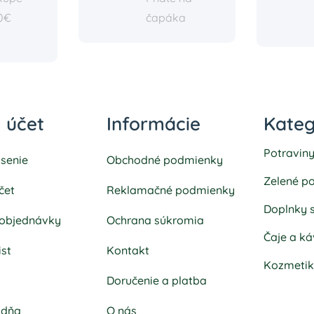
0€
čapáka
 účet
Informácie
Kateg
Potravin
ásenie
Obchodné podmienky
Zelené po
čet
Reklamačné podmienky
Doplnky 
 objednávky
Ochrana súkromia
Čaje a ká
ist
Kontakt
Kozmeti
k
Doručenie a platba
adňa
O nás