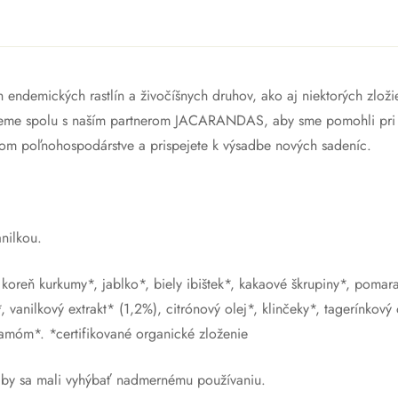
endemických rastlín a živočíšnych druhov, ako aj niektorých zlo
cujeme spolu s naším partnerom JACARANDAS, aby sme pomohli pri 
om poľnohospodárstve a prispejete k výsadbe nových sadeníc.
nilkou.
*, koreň kurkumy*, jablko*, biely ibištek*, kakaové škrupiny*, poma
 vanilkový extrakt* (1,2%), citrónový olej*, klinčeky*, tagerínkový
amóm*. *certifikované organické zloženie
u by sa mali vyhýbať nadmernému používaniu.