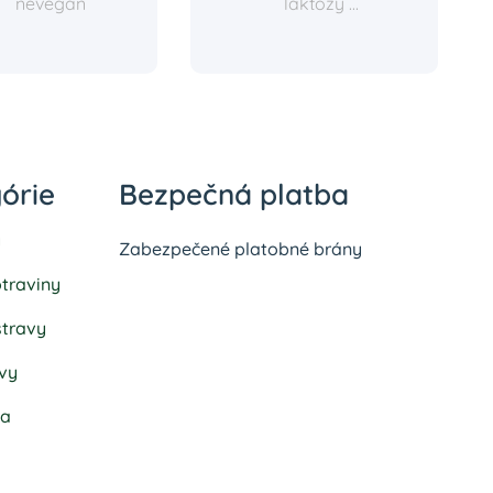
nevegán
laktózy ...
órie
Bezpečná platba
y
Zabezpečené platobné brány
traviny
stravy
vy
ka