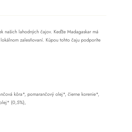
žiek našich lahodných čajov. Keďže Madagaskar má
lokálnom zalesňovaní. Kúpou tohto čaju podporíte
rančová kôra*, pomarančový olej*, čierne korenie*,
 olej* (0,5%),