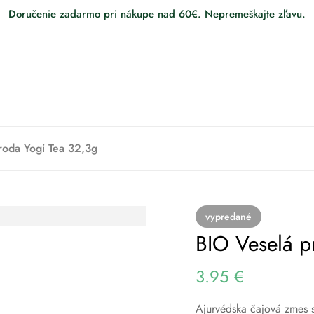
Doručenie zadarmo pri nákupe nad 60€. Nepremeškajte zľavu.
roda Yogi Tea 32,3g
vypredané
BIO Veselá p
3.95
€
Ajurvédska čajová zmes 