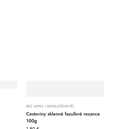
BEZ LEPKU ( BEZGLUTÉNOVÉ)
Cestoviny sklenné fazuľové rezance
100g
1.80
€