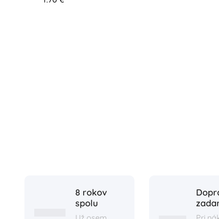
8 rokov
Dopr
spolu
zada
Už osem
Pri n