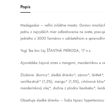
Popis
Madagaskar – veľmi zvláštne miesto. Domov mnohých 
jednu z najvyšších mier odlesňovania na svete, pra
jedného z 3000 farmárov v udržateľnom a spravodliv
Yogi Tea bio čaj ŠŤASTNÁ PRÍRODA, 17 n.s.
Ajurvédska čajová zmes s mangom, mandarínkou a va
Zloženie: škorica*, sladké drievko*, zázvor*, ibištek
vanilka-struk* (1,5%), mango* (1,5%), citrónová kôra*,
mandarínkový olej*, dužina z plodov baobabu*, kard
Obsahuje sladké drievko – ľudia trpiaci hypertenzio