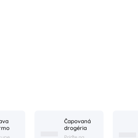
ava
Čapovaná
rmo
drogéria
ákupe
Príďte na