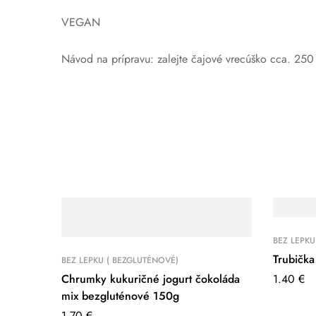
VEGAN
Návod na prípravu: zalejte čajové vrecúško cca. 250 
BEZ LEPKU
Trubička
BEZ LEPKU ( BEZGLUTÉNOVÉ)
Chrumky kukuričné jogurt čokoláda
1.40
€
mix bezgluténové 150g
1.70
€