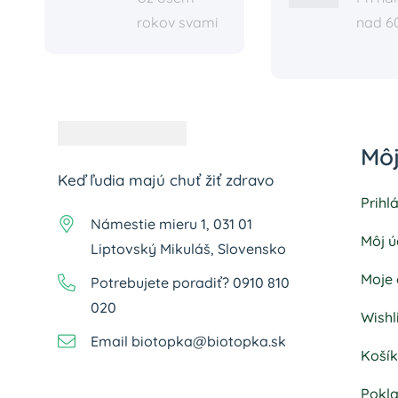
rokov svami
nad 6
Môj
Keď ľudia majú chuť žiť zdravo
Prihl
Námestie mieru 1, 031 01
Môj ú
Liptovský Mikuláš, Slovensko
Moje
Potrebujete poradiť? 0910 810
020
Wishl
Email biotopka@biotopka.sk
Koší
Pokl