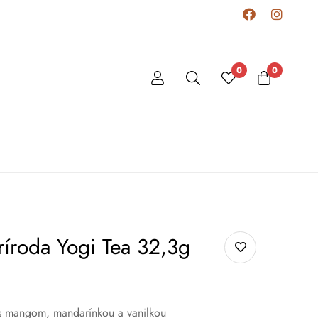
0
0
ríroda Yogi Tea 32,3g
s mangom, mandarínkou a vanilkou